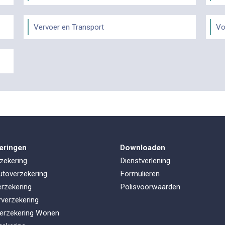
Vervoer en Transport
Vo
eringen
Downloaden
zekering
Dienstverlening
utoverzekering
Formulieren
rzekering
Polisvoorwaarden
rverzekering
erzekering Wonen