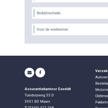
Bedrijfsschade
Voor de werknemer
Verzek
Autover
Bestela
Assurantiekantoor Esveldt
Motorve
Tuindorpweg 35 D
Oldtime
3951 BD
Maarn
Pakketv
T
(0343) 412 258