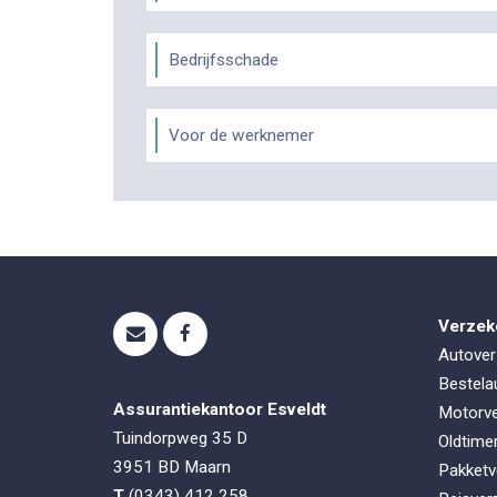
Bedrijfsschade
Voor de werknemer
Verzek
Autover
Bestela
Assurantiekantoor Esveldt
Motorve
Tuindorpweg 35 D
Oldtime
3951 BD
Maarn
Pakketv
T
(0343) 412 258