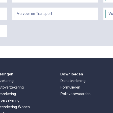
Vervoer en Transport
Vo
eringen
Downloaden
zekering
Dienstverlening
utoverzekering
Formulieren
rzekering
Polisvoorwaarden
rverzekering
erzekering Wonen