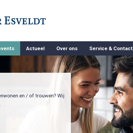
events
Actueel
Over ons
Service & Contact
enwonen en / of trouwen? Wij
.