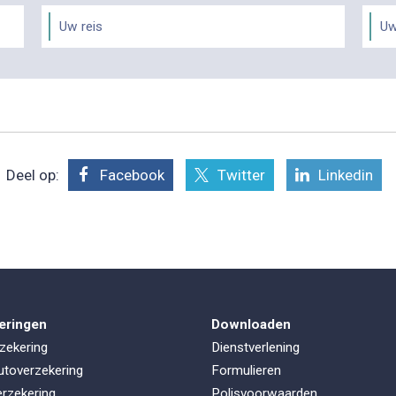
Uw reis
Uw
Deel op:
Facebook
Twitter
Linkedin
eringen
Downloaden
zekering
Dienstverlening
utoverzekering
Formulieren
rzekering
Polisvoorwaarden