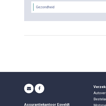
Gezondheid
Verzek
Autover
Bestela
Assurantiekantoor Esveldt
Motorve