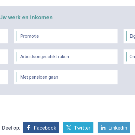
 Uw werk en inkomen
Promotie
Ei
Arbeidsongeschikt raken
On
Met pensioen gaan
Deel op:
Facebook
Twitter
Linkedin