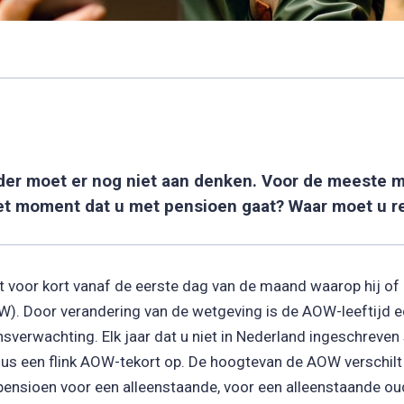
ander moet er nog niet aan denken. Voor de meeste m
p het moment dat u met pensioen gaat? Waar moet u
 voor kort vanaf de eerste dag van de maand waarop hij of z
Door verandering van de wetgeving is de AOW-leeftijd ech
ensverwachting. Elk jaar dat u niet in Nederland ingeschreve
 u dus een flink AOW-tekort op. De hoogtevan de AOW verschil
en pensioen voor een alleenstaande, voor een alleenstaand